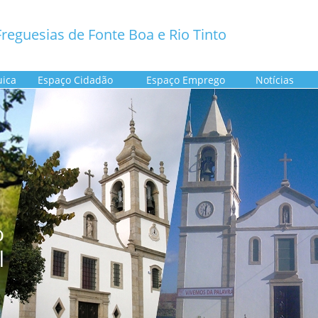
reguesias de Fonte Boa e Rio Tinto
uica
Espaço Cidadão
Espaço Emprego
Notícias