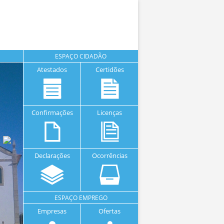
ESPAÇO CIDADÃO
Atestados
Certidões
Confirmações
Licenças
Declarações
Ocorrências
ESPAÇO EMPREGO
Empresas
Ofertas