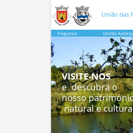
União das F
Freguesia
Gestão Autárq